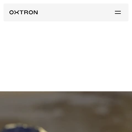
Ponte en contacto
O
x
t
r
o
n
M
e
d
i
c
i
ó
n
™