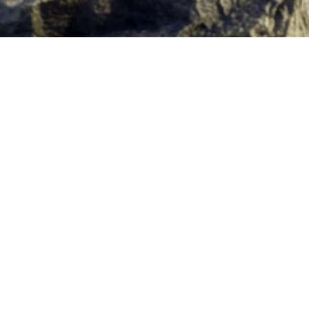
Descripción general del producto
Mide,
controla
y
reporta
las
emisiones
de
gases
de
efecto
invernadero
de
Alcance
1,
2
y
3
en
toda
tu
cadena
de
suministro.