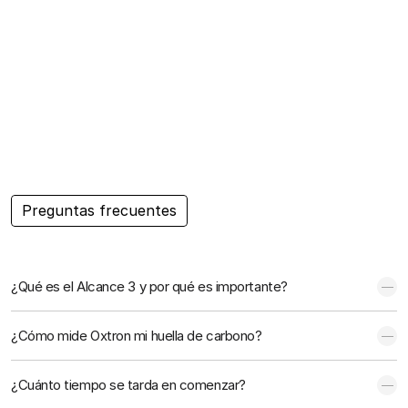
Preguntas frecuentes
P
r
e
g
u
n
t
a
s
f
r
e
c
u
e
n
t
e
s
¿Qué es el Alcance 3 y por qué es importante?
¿Cómo mide Oxtron mi huella de carbono?
¿Cuánto tiempo se tarda en comenzar?