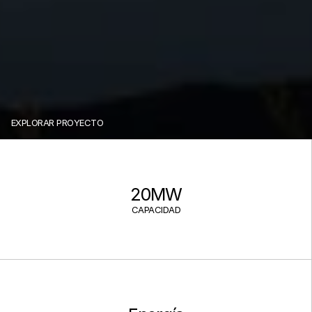
EXPLORAR PROYECTO
E
c
o
C
y
c
l
e
20MW
CAPACIDAD