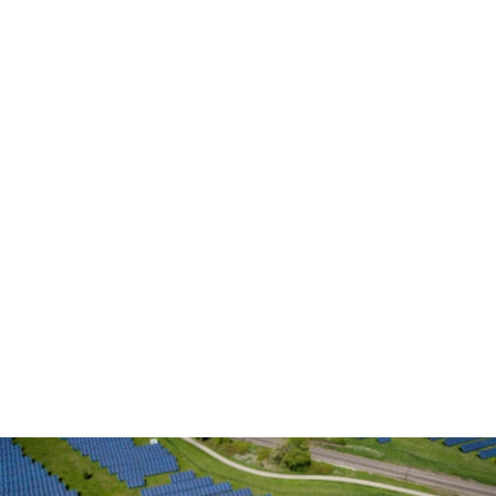
RESUMEN 
D
e
s
c
u
b
r
a
c
ó
m
o
u
n
a
o
r
g
a
n
i
z
a
c
i
ó
n
l
í
d
e
r
t
r
a
n
s
f
o
r
m
ó
s
u
p
a
n
o
r
a
m
a
e
n
e
r
g
é
t
i
c
o
c
o
n
u
n
a
s
o
l
u
c
i
ó
n
p
e
r
s
o
n
a
l
i
z
a
d
a
,
l
o
g
r
a
n
d
o
m
e
j
o
r
a
s
s
i
g
n
i
f
i
c
a
t
i
v
a
s
e
n
l
a
e
f
i
c
i
e
n
c
i
a
,
a
h
o
r
r
o
s
d
e
c
o
s
t
o
s
y
u
n
m
e
n
o
r
i
m
p
a
c
t
o
a
m
b
i
e
n
t
a
l
.
E
s
t
e
e
s
t
u
d
i
o
d
e
c
a
s
o
d
e
s
t
a
c
a
l
o
s
é
x
i
t
o
s
,
d
e
s
a
f
í
o
s
y
c
o
n
c
l
u
s
i
o
n
e
s
c
l
a
v
e
d
e
l
p
r
o
y
e
c
t
o
.