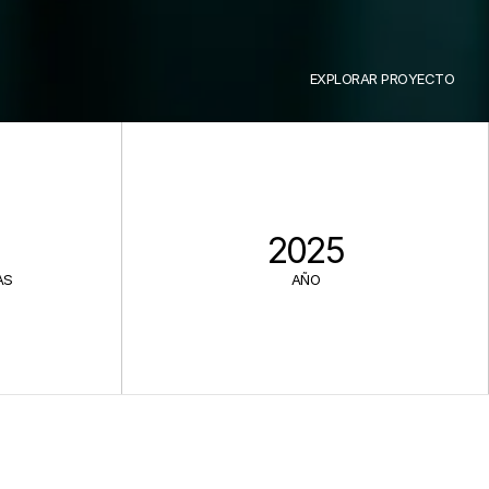
EXPLORAR PROYECTO
2025
AS
AÑO